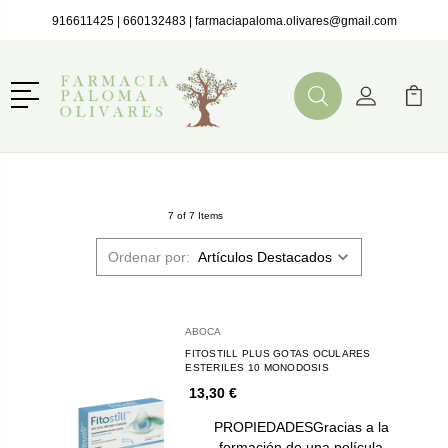
916611425
|
660132483
|
farmaciapaloma.olivares@gmail.com
Menú
Buscar
Mi Cuenta
Mi Ca
Buscar
7 of 7 Items
Ordenar por:
ABOCA
FITOSTILL PLUS GOTAS OCULARES
ESTERILES 10 MONODOSIS
13,30 €
PROPIEDADESGracias a la
formación de una película