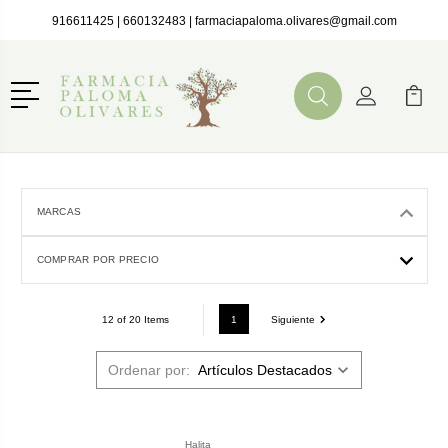
916611425
|
660132483
|
farmaciapaloma.olivares@gmail.com
Menú
Buscar
Mi Cuenta
Mi Ca
Buscar
MARCAS
COMPRAR POR PRECIO
1
Siguiente
12 of 20 Items
Ordenar por:
Halita