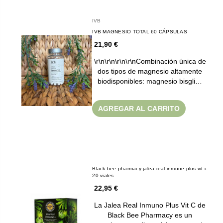
IVB
IVB MAGNESIO TOTAL 60 CÁPSULAS
21,90 €
\r\n\r\n\r\n\r\nCombinación única de
dos tipos de magnesio altamente
biodisponibles: magnesio bisgli…
AGREGAR AL CARRITO
Black bee pharmacy jalea real inmune plus vit c
20 viales
22,95 €
La Jalea Real Inmuno Plus Vit C de
Black Bee Pharmacy es un