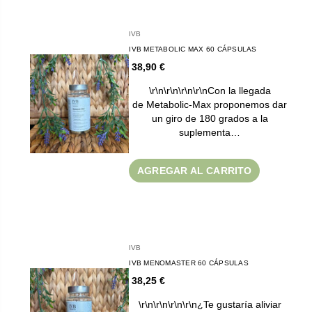
IVB
IVB METABOLIC MAX 60 CÁPSULAS
38,90 €
\r\n\r\n\r\n\r\nCon la llegada
de Metabolic-Max proponemos dar
un giro de 180 grados a la
suplementa…
AGREGAR AL CARRITO
IVB
IVB MENOMASTER 60 CÁPSULAS
38,25 €
\r\n\r\n\r\n\r\n¿Te gustaría aliviar