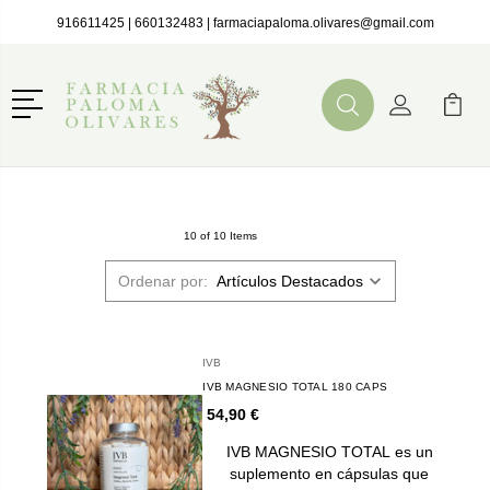
916611425
|
660132483
|
farmaciapaloma.olivares@gmail.com
Menú
Buscar
Mi Cuenta
Mi Ca
Buscar
10 of 10 Items
Ordenar por:
IVB
IVB MAGNESIO TOTAL 180 CAPS
54,90 €
IVB MAGNESIO TOTAL es un
suplemento en cápsulas que