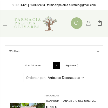
916611425
|
660132483
|
farmaciapaloma.olivares@gmail.com
Menú
Buscar
Mi Cuenta
Mi Ca
Buscar
MARCAS
1
Siguiente
12 of 20 Items
Ordenar por:
PRANAROM
PRANAROM PRANABB BIO GEL GINGIVAL
10,95 €