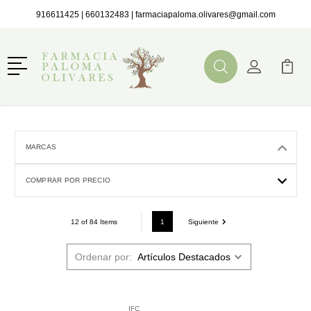
916611425
|
660132483
|
farmaciapaloma.olivares@gmail.com
Menú
Buscar
Mi Cuenta
Mi Ca
Buscar
MARCAS
COMPRAR POR PRECIO
1
Siguiente
12 of 84 Items
Ordenar por:
IFC